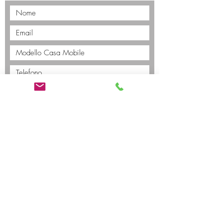
Invia
EUH CAMP Srl
Dettaglio & Ingrosso Case Mobili
Sede Legale
: Via XIII Martiri 88, San Dona di Piave (VE)
C.F./P.IVA:
04501410270
- SDI: M5UXCR1